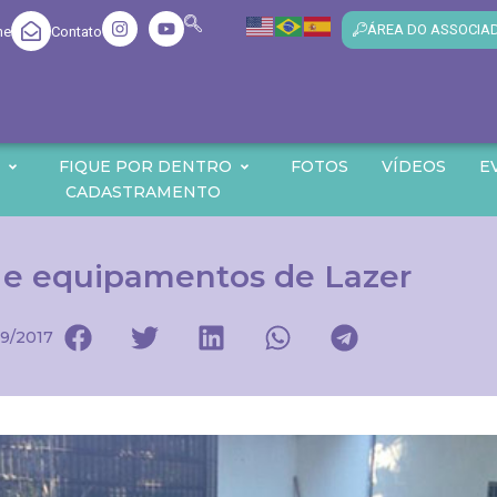
ÁREA DO ASSOCIA
me
Contato
O
FIQUE POR DENTRO
FOTOS
VÍDEOS
E
CADASTRAMENTO
s e equipamentos de Lazer
9/2017