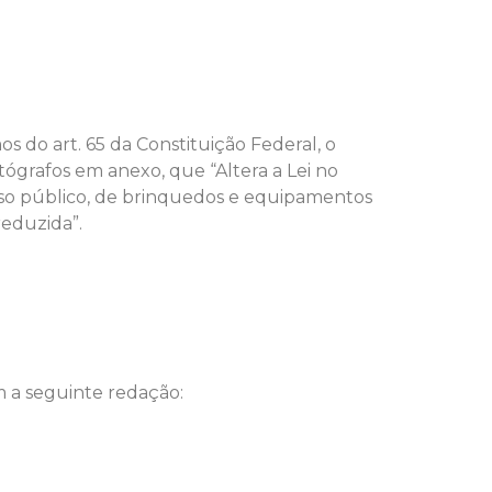
 do art. 65 da Constituição Federal, o
tógrafos em anexo, que “Altera a Lei no
uso público, de brinquedos e equipamentos
reduzida”.
om a seguinte redação: