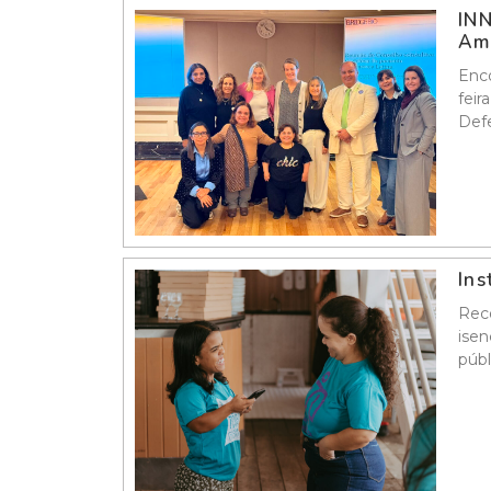
INN
Amé
Enco
feir
Defe
Ins
Reco
isen
públ