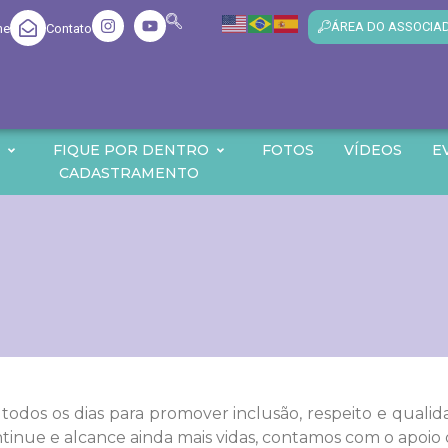
ÁREA DO ASSOCIA
me
Contato
O
FIQUE POR DENTRO
FOTOS
VÍDEOS
E
CADASTRAMENTO
 todos os dias para promover inclusão, respeito e qual
ontinue e alcance ainda mais vidas, contamos com o apoio