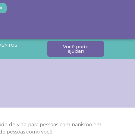
DO
VENTOS
Você pode
ajudar!
idade de vida para pessoas com nanismo em
 de pessoas como você.