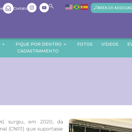
ÁREA DO ASSOCIA
me
Contato
O
FIQUE POR DENTRO
FOTOS
VÍDEOS
E
CADASTRAMENTO
NN) surgiu, em 2020, da
mal (CNPJ) que suportasse