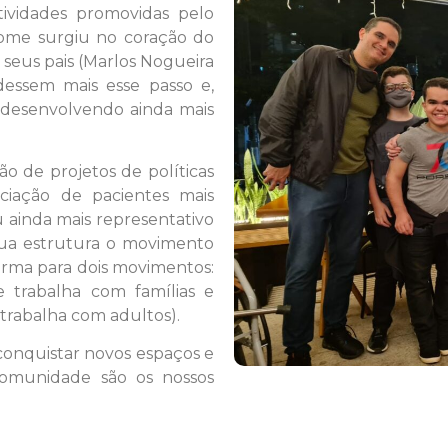
tividades promovidas pelo
me surgiu no coração do
seus pais (Marlos Nogueira
dessem mais esse passo e,
 desenvolvendo ainda mais
ão de projetos de políticas
ciação de pacientes mais
u ainda mais representativo
sua estrutura o movimento
forma para dois movimentos:
trabalha com famílias e
 trabalha com adultos).
 conquistar novos espaços e
 comunidade são os nossos