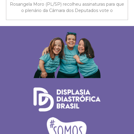
Rosangela Moro (PL/SP) recolheu assinaturas para que
o plenário da Câmara dos Deputados vote o