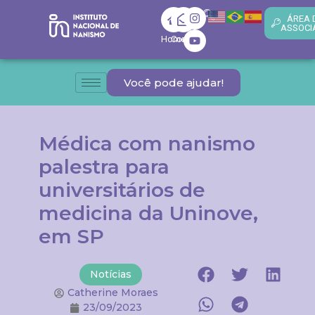
ÁREA 
ASSOCI
Home
Contato
Você pode ajudar!
Médica com nanismo
palestra para
universitários de
medicina da Uninove,
em SP
Notícias
Catherine Moraes
23/09/2023