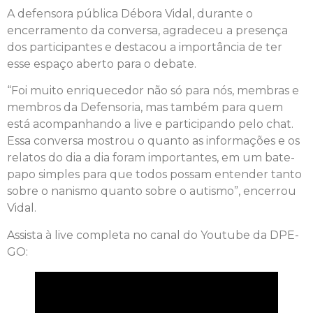
A defensora pública Débora Vidal, durante o
encerramento da conversa, agradeceu a presença
dos participantes e destacou a importância de ter
esse espaço aberto para o debate.
“Foi muito enriquecedor não só para nós, membras e
membros da Defensoria, mas também para quem
está acompanhando a live e participando pelo chat.
Essa conversa mostrou o quanto as informações e os
relatos do dia a dia foram importantes, em um bate-
papo simples para que todos possam entender tanto
sobre o nanismo quanto sobre o autismo”, encerrou
Vidal.
Assista à live completa no canal do Youtube da DPE-
GO: