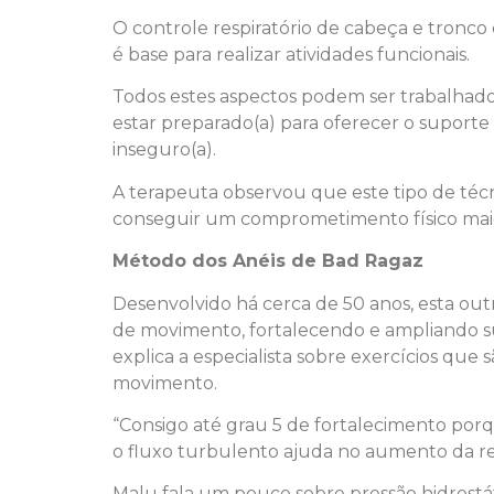
O controle respiratório de cabeça e tronc
é base para realizar atividades funcionais.
Todos estes aspectos podem ser trabalhado
estar preparado(a) para oferecer o suporte 
inseguro(a).
A terapeuta observou que este tipo de té
conseguir um comprometimento físico maio
Método dos Anéis de Bad Ragaz
Desenvolvido há cerca de 50 anos, esta outr
de movimento, fortalecendo e ampliando su
explica a especialista sobre exercícios que
movimento.
“Consigo até grau 5 de fortalecimento por
o fluxo turbulento ajuda no aumento da resi
Malu fala um pouco sobre pressão hidrostáti