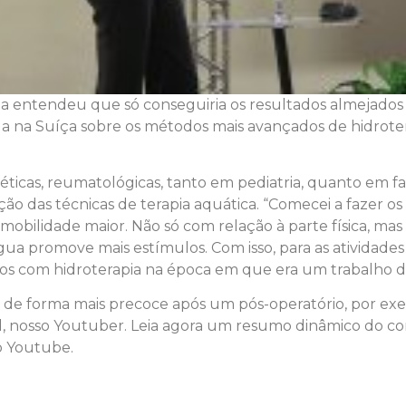
la entendeu que só conseguiria os resultados almejados s
zada na Suíça sobre os métodos mais avançados de hidrot
ticas, reumatológicas, tanto em pediatria, quanto em fas
ão das técnicas de terapia aquática. “Comecei a fazer o
obilidade maior. Não só com relação à parte física, mas
gua promove mais estímulos. Com isso, para as atividade
alhos com hidroterapia na época em que era um trabalho d
as de forma mais precoce após um pós-operatório, por ex
l, nosso Youtuber. Leia agora um resumo dinâmico do con
o Youtube.