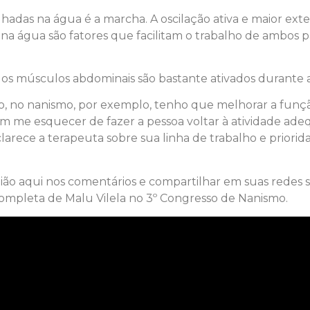
lhadas na água é a marcha. A oscilação ativa e maior ex
 na água são fatores que facilitam o trabalho de ambos p
e os músculos abdominais são bastante ativados durante a
 no nanismo, por exemplo, tenho que melhorar a função 
 me esquecer de fazer a pessoa voltar à atividade adequ
sclarece a terapeuta sobre sua linha de trabalho e prio
ião aqui nos comentários e compartilhar em suas redes 
 completa de Malu Vilela no 3º Congresso de Nanismo.