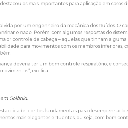
 destacou os mais importantes para aplicação em casos de
volvida por um engenheiro da mecânica dos fluídos. O c
 ensinar o nado. Porém, com algumas respostas do sist
ior controle de cabeça – aquelas que tinham alguma hi
tabilidade para movimentos com os membros inferiores,
mbém.
ança deveria ter um bom controle respiratório, e cons
movimentos”, explica.
 em Goiânia.
o e estabilidade, pontos fundamentais para desempenha
mentos mais elegantes e fluentes, ou seja, com bom con