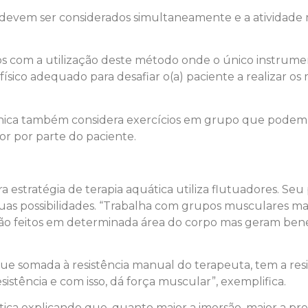
o devem ser considerados simultaneamente e a atividade
s com a utilização deste método onde o único instrume
físico adequado para desafiar o(a) paciente a realizar os
cnica também considera exercícios em grupo que podem
r por parte do paciente.
a estratégia de terapia aquática utiliza flutuadores. Seu
as possibilidades. “Trabalha com grupos musculares ma
 são feitos em determinada área do corpo mas geram benefí
que somada à resistência manual do terapeuta, tem a res
stência e com isso, dá força muscular”, exemplifica.
ca explicando que, quanto maior a imersão, maior a pres