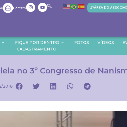
ÁREA DO ASSOCIA
me
Contato
O
FIQUE POR DENTRO
FOTOS
VÍDEOS
E
CADASTRAMENTO
ilela no 3º Congresso de Nanis
2/2018