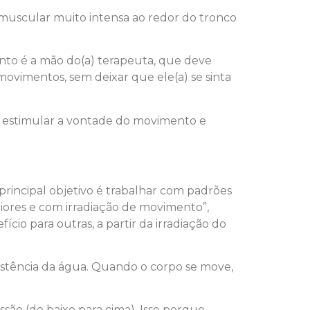
 muscular muito intensa ao redor do tronco
nto é a mão do(a) terapeuta, que deve
 movimentos, sem deixar que ele(a) se sinta
 estimular a vontade do movimento e
 principal objetivo é trabalhar com padrões
iores e com irradiação de movimento”,
cio para outras, a partir da irradiação do
istência da água. Quando o corpo se move,
são (de baixo para cima). Isso porque,