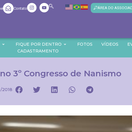
ÁREA DO ASSOCIA
me
Contato
O
FIQUE POR DENTRO
FOTOS
VÍDEOS
E
CADASTRAMENTO
 no 3º Congresso de Nanismo
1/2018