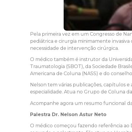
Pela primeira vez em um Congresso de Nani
pediátrica e cirurgia minimamente invasiva
necessidade de intervenção cirúrgica.
O médico também é instrutor da Universida
Traumatologia (SBOT), da Sociedade Brasil
Americana de Coluna (NASS) e do conselho 
Nelson tem várias publicações, capítulos e
especialidade. Atua no Grupo de Coluna da
Acompanhe agora um resumo funcional da p
Palestra Dr. Nelson Astur Neto
O médico começou fazendo referência ao Dr.