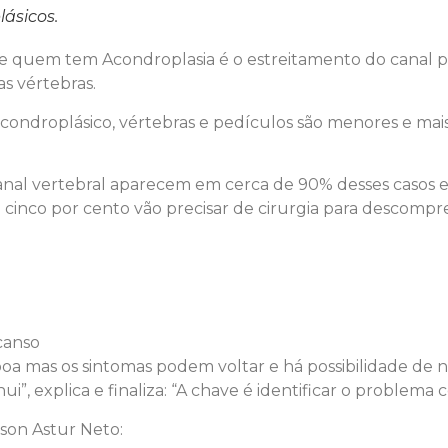
lásicos.
 de quem tem Acondroplasia é o estreitamento do canal
s vértebras.
acondroplásico, vértebras e pedículos são menores e mais
nal vertebral aparecem em cerca de 90% desses casos e 
e cinco por cento vão precisar de cirurgia para descompr
canso
 boa mas os sintomas podem voltar e há possibilidade de 
i”, explica e finaliza: “A chave é identificar o problema 
lson Astur Neto: