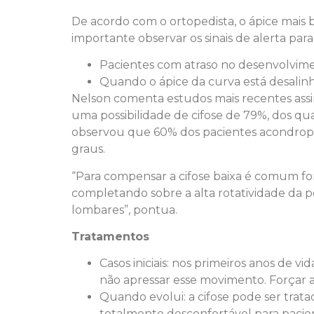
De acordo com o ortopedista, o ápice mais b
importante observar os sinais de alerta par
Pacientes com atraso no desenvolvime
Quando o ápice da curva está desalinh
Nelson comenta estudos mais recentes assina
uma possibilidade de cifose de 79%, dos qu
observou que 60% dos pacientes acondropl
graus.
“Para compensar a cifose baixa é comum for
completando sobre a alta rotatividade da pé
lombares”, pontua.
Tratamentos
Casos iniciais: nos primeiros anos de 
não apressar esse movimento. Forçar a
Quando evolui: a cifose pode ser trat
totalmente desconfortável para pacie