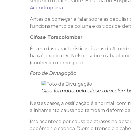
segundo o palestrante. Ele atua no Hospital
Acondroplasia
.
Antes de começar a falar sobre as peculiari
funcionamento da coluna e os tipos de defo
Cifose Toracolombar
É uma das características ósseas da Acondrop
baixa”, explica Dr. Nelson sobre o abaula
(conhecido como giba).
Foto de Divulgação
Giba formada pela cifose toracolombar
Nestes casos, a ossificação é anormal, com
alinhamento causando também deformida
Isso acontece por causa de atrasos no dese
abdômen e cabeça. “Com o tronco e a cabeça