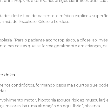
 Johns Hopkins e tem vários artigos científicos publicad
dades deste tipo de paciente, o médico explicou superfic
rmidade: Escoliose, Cifose e Lordose.
lasia. “Para o paciente acondroplásico, a cifose, ao invés
mento nas costas que se forma geralmente em crianças, 
 típica.
 menos condrócitos, formando ossos mais curtos que pode
des.
nvolvimento motor, hipotonia (pouca rigidez muscular) 
 maiores, há uma alteração do equilíbrio”, observa.