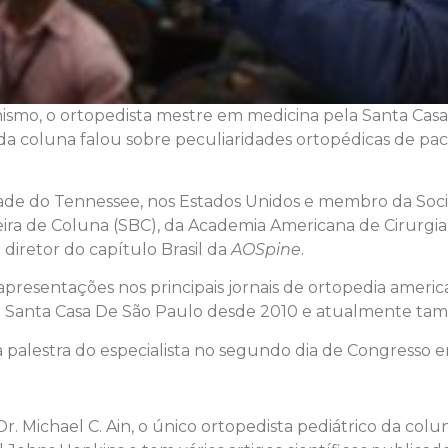
smo, o ortopedista mestre em medicina pela Santa Casa 
 da coluna falou sobre peculiaridades ortopédicas de pa
de do Tennessee, nos Estados Unidos e membro da Socie
eira de Coluna (SBC), da Academia Americana de Cirurgi
diretor do capítulo Brasil da
AOSpine
.
 apresentações nos principais jornais de ortopedia amer
 Santa Casa De São Paulo desde 2010 e atualmente tamb
alestra do especialista no segundo dia de Congresso e
 Michael C. Ain, o único ortopedista pediátrico da col