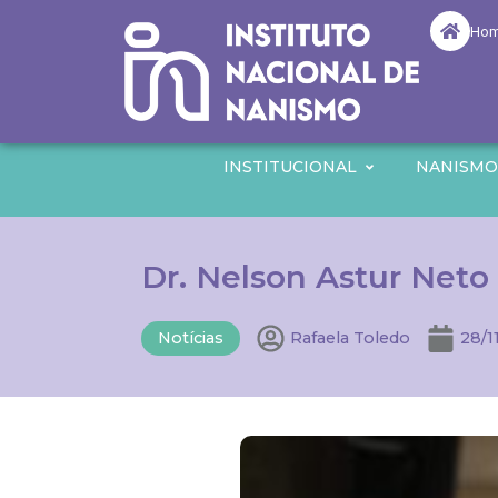
Ho
INSTITUCIONAL
NANISM
Dr. Nelson Astur Neto
Notícias
Rafaela Toledo
28/1