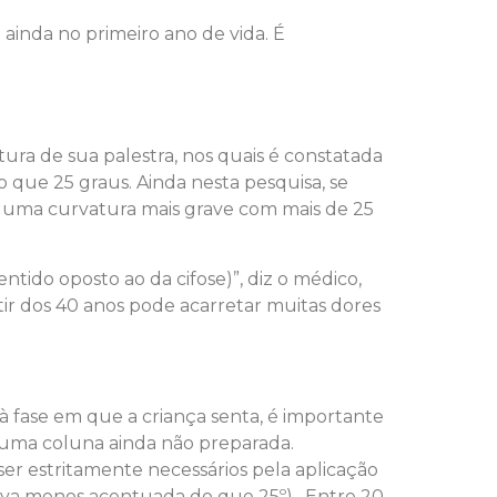
 ainda no primeiro ano de vida. É
tura de sua palestra, nos quais é constatada
 que 25 graus. Ainda nesta pesquisa, se
 uma curvatura mais grave com mais de 25
ido oposto ao da cifose)”, diz o médico,
tir dos 40 anos pode acarretar muitas dores
a à fase em que a criança senta, é importante
m uma coluna ainda não preparada.
ser estritamente necessários pela aplicação
rva menos acentuada do que 25º). Entre 20