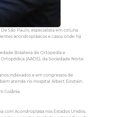
De São Paulo, especialista em coluna
cientes acondroplásicos e casos onde há
dade Brasileira de Ortopedia e
a Ortopédica (AAOS), da Sociedade Norte
icanos indexados e em congressos de
ém atende no Hospital Albert Einstein.
m Goiânia.
una com Acondroplasia nos Estados Unidos,