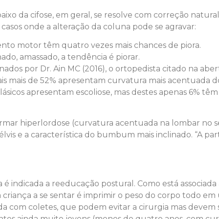
aixo da cifose, em geral, se resolve com correção natural
a casos onde a alteração da coluna pode se agravar:
nto motor têm quatro vezes mais chances de piora.
ado, amassado, a tendência é piorar.
dos por Dr. Ain MC (2016), o ortopedista citado na aber
ais mais de 52% apresentam curvatura mais acentuada do
ásicos apresentam escoliose, mas destes apenas 6% têm
mar hiperlordose (curvatura acentuada na lombar no sent
lvis e a característica do bumbum mais inclinado. “A par
vida é indicada a reeducação postural. Como está associad
 criança a se sentar é imprimir o peso do corpo todo e
ada com coletes, que podem evitar a cirurgia mas devem 
ntes ainda muito jovens (menos de quatro anos, com cu