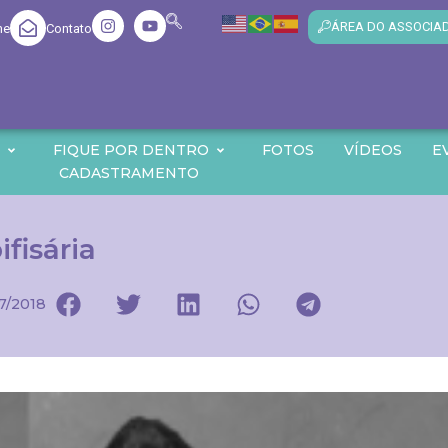
ÁREA DO ASSOCIA
me
Contato
O
FIQUE POR DENTRO
FOTOS
VÍDEOS
E
CADASTRAMENTO
fisária
7/2018