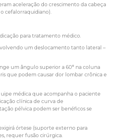
eram aceleração do crescimento da cabeça
o cefalorraquidiano).
indicação para tratamento médico.
 envolvendo um deslocamento tanto lateral –
inge um ângulo superior a 60° na coluna
adris que podem causar dor lombar crônica e
A equipe médica que acompanha o paciente
icação clínica de curva de
otação pélvica podem ser benéficos se
xigirá órtese (suporte externo para
s, requer fusão cirúrgica.