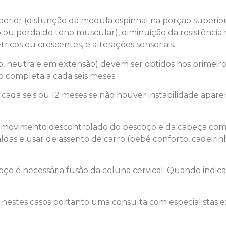
uperior (disfunção da medula espinhal na porção superior
 ou perda do tono muscular), diminuição da resistência 
tricos ou crescentes, e alterações sensoriais.
xão, neutra e em extensão) devem ser obtidos nos primeiro
o completa a cada seis meses.
ada seis ou 12 meses se não houver instabilidade aparen
r o movimento descontrolado do pescoço e da cabeça como
aldas e usar de assento de carro (bebê conforto, cadeiri
coço é necessária fusão da coluna cervical. Quando indic
 nestes casos portanto uma consulta com especialistas 