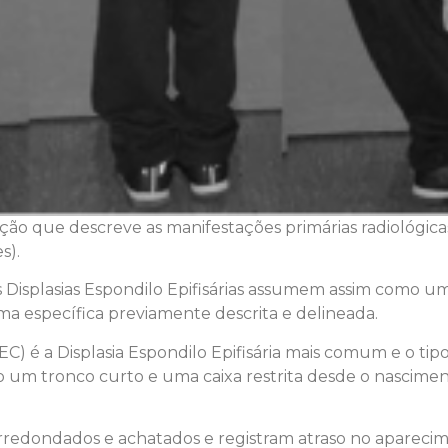
ação que descreve as manifestações primárias radiológica
s).
Displasias Espondilo Epifisárias assumem assim como um
 específica previamente descrita e delineada.
EEC) é a Displasia Espondilo Epifisária mais comum e o t
nto um tronco curto e uma caixa restrita desde o nasci
arredondados e achatados e registram atraso no apareci