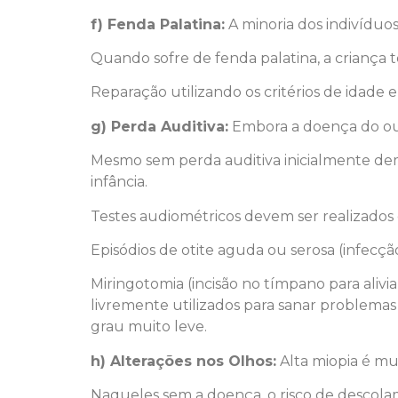
f) Fenda Palatina:
A minoria dos indivídu
Quando sofre de fenda palatina, a criança 
Reparação utilizando os critérios de idade 
g) Perda Auditiva:
Embora a doença do ouv
Mesmo sem perda auditiva inicialmente de
infância.
Testes audiométricos devem ser realizados
Episódios de otite aguda ou serosa (infecçã
Miringotomia (incisão no tímpano para ali
livremente utilizados para sanar problemas 
grau muito leve.
h) Alterações nos Olhos:
Alta miopia é mu
Naqueles sem a doença, o risco de descola