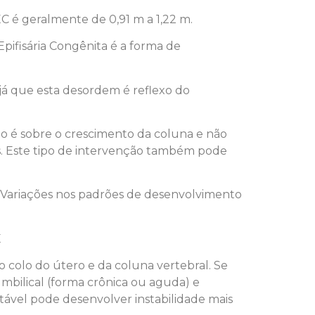
 é geralmente de 0,91 m a 1,22 m.
Epifisária Congênita é a forma de
á que esta desordem é reflexo do
io é sobre o crescimento da coluna e não
. Este tipo de intervenção também pode
. Variações nos padrões de desenvolvimento
E
o colo do útero e da coluna vertebral. Se
bilical (forma crônica ou aguda) e
tável pode desenvolver instabilidade mais