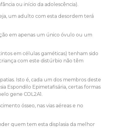
ncia ou início da adolescência).
seja, um adulto com esta desordem terá
tação em apenas um único óvulo ou um
tintos em células gaméticas) tenham sido
 criança com este distúrbio não têm
patias. Isto é, cada um dos membros deste
ia Espondilo Epimetafisária, certas formas
 pelo gene COL2A1.
cimento ósseo, nas vias aéreas e no
nder quem tem esta displasia da melhor