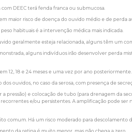
os com DEEC terá fenda franca ou submucosa.
tem maior risco de doença do ouvido médio e de perda au
e peso habituais é a intervenção médica mais indicada.
ido geralmente esteja relacionada, alguns têm um comp
monstrada, alguns indivíduos irão desenvolver perda m
 em 12, 18 e 24 meses e uma vez por ano posteriormente.
o dos ouvidos, no caso da serosa, com presença de secre
viar a pressão) e colocação de tubo (para drenagem da s
recorrentes e/ou persistentes. A amplificação pode ser 
ito comum. Há um risco moderado para descolamento de
mento da retina é muito menor, mas não chega a zero.