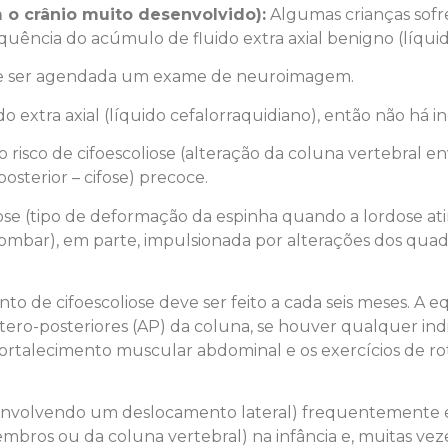
 o crânio muito desenvolvido):
Algumas crianças sofr
quência do acúmulo de fluido extra axial benigno (líquid
eve ser agendada um exame de neuroimagem.
 extra axial (líquido cefalorraquidiano), então não há 
o risco de cifoescoliose (alteração da coluna vertebral
sterior – cifose) precoce.
se (tipo de deformação da espinha quando a lordose at
 lombar), em parte, impulsionada por alterações dos qu
nto de cifoescoliose deve ser feito a cada seis meses. 
antero-posteriores (AP) da coluna, se houver qualquer ind
 fortalecimento muscular abdominal e os exercícios de r
l envolvendo um deslocamento lateral) frequentemente e
mbros ou da coluna vertebral) na infância e, muitas veze