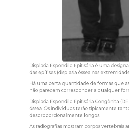
Displasia Espondilo Epifisária é uma design
das epífises (displasia óssea nas extremidade
Há uma certa quantidade de formas que as 
não parecem corresponder a qualquer forma
Displasia Espondilo Epifisária Congênita (D
óssea. Os indivíduos terão tipicamente ta
desproporcionalmente longos.
As radiografias mostram corpos vertebrais 