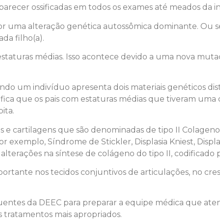
recer ossificadas em todos os exames até meados da infâ
por uma alteração genética autossômica dominante. Ou 
da filho(a).
 estaturas médias. Isso acontece devido a uma nova mu
do um indivíduo apresenta dois materiais genéticos dis
nifica que os pais com estaturas médias que tiveram uma
ita.
e cartilagens que são denominadas de tipo II Colageno
exemplo, Síndrome de Stickler, Displasia Kniest, Displas
lterações na síntese de colágeno do tipo II, codificado
ortante nos tecidos conjuntivos de articulações, no cres
equentes da DEEC para preparar a equipe médica que ate
s tratamentos mais apropriados.