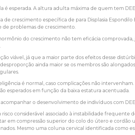
a é esperada. A altura adulta máxima de quem tem DEEC
a de crescimento específica de para Displasia Espondilo 
e de problemas de crescimento.
rmônio do crescimento não tem eficácia comprovada, j
.
viável, já que a maior parte dos efeitos desse distúrb
desproporção ainda maior se os membros são alongados
egulares.
eligência é normal, caso complicações não intervenham
são esperados em função da baixa estatura acentuada.
ra acompanhar o desenvolvimento de indivíduos com DE
risco considerável associado à instabilidade frequente d
ar em compressão superior do colo do útero e cordão um
onados. Mesmo uma coluna cervical identificada como es