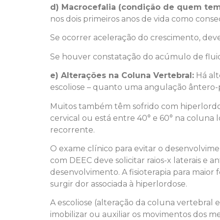
d) Macrocefalia (condição de quem tem
nos dois primeiros anos de vida como conse
Se ocorrer aceleração do crescimento, d
Se houver constatação do acúmulo de fluido
e) Alterações na Coluna Vertebral:
Há alt
escoliose – quanto uma angulação ântero-po
Muitos também têm sofrido com hiperlordo
cervical ou está entre 40° e 60° na coluna
recorrente.
O exame clínico para evitar o desenvolvime
com DEEC deve solicitar raios-x laterais e 
desenvolvimento. A fisioterapia para maior
surgir dor associada à hiperlordose.
A escoliose (alteração da coluna vertebra
imobilizar ou auxiliar os movimentos dos me