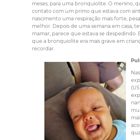
meses, para uma bronquiolite. O menino, q
contato com um primo que estava com sinto
nascimento uma respiração mais forte, pesad
melhor. Depois de uma semana em casa, te
mamar, parece que estava se despedindo. Ele
que a bronquiolite era mais grave em crian
recordar.
Pul
Nas
exp
(US
exp
nan
mus
mai
aco
qua