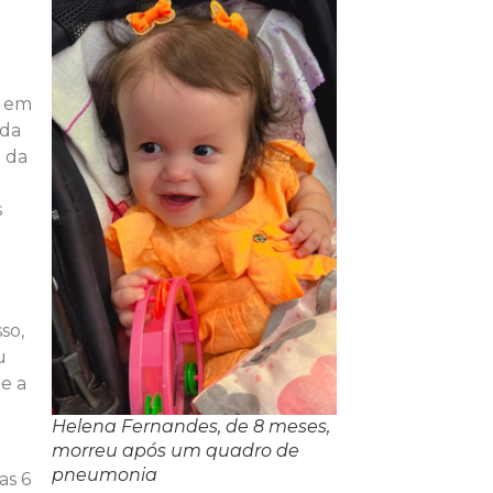
á em
nda
o da
s
so,
u
e a
r
Helena Fernandes, de 8 meses,
morreu após um quadro de
pneumonia
as 6