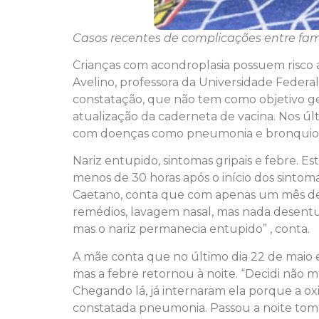
Casos recentes de complicações entre fam
Crianças com acondroplasia possuem risco a
Avelino, professora da Universidade Federal
constatação, que não tem como objetivo ger
atualização da caderneta de vacina. Nos úl
com doenças como pneumonia e bronquiolit
Nariz entupido, sintomas gripais e febre.
menos de 30 horas após o início dos sinto
Caetano, conta que com apenas um mês de v
remédios, lavagem nasal, mas nada desentup
mas o nariz permanecia entupido” , conta.
A mãe conta que no último dia 22 de maio e
mas a febre retornou à noite. “Decidi não m
Chegando lá, já internaram ela porque a oxi
constatada pneumonia. Passou a noite toma