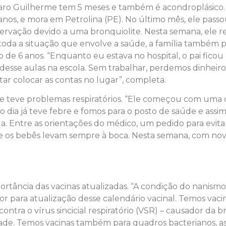
aro Guilherme tem 5 meses e também é acondroplásico. 
anos, e mora em Petrolina (PE). No último mês, ele passo
ervação devido a uma bronquiolite. Nesta semana, ele r
toda a situação que envolve a saúde, a família também p
ho de 6 anos. “Enquanto eu estava no hospital, o pai fic
desse aulas na escola. Sem trabalhar, perdemos dinheir
tar colocar as contas no lugar”, completa.
ele teve problemas respiratórios. “Ele começou com uma 
 dia já teve febre e fomos para o posto de saúde e assim
 Entre as orientações do médico, um pedido para evitar
ue os bebês levam sempre à boca. Nesta semana, com nov
rtância das vacinas atualizadas. “A condição do nanismo
r para atualização desse calendário vacinal. Temos vaci
ntra o vírus sincicial respiratório (VSR) – causador da br
de. Temos vacinas também para quadros bacterianos, as