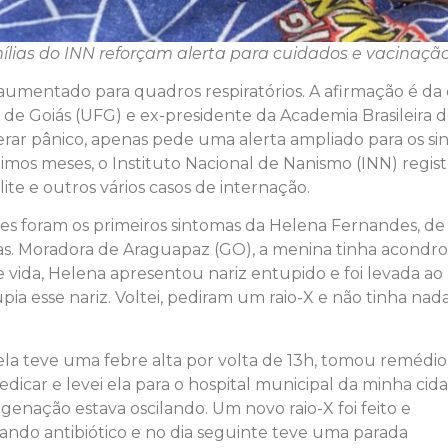
ílias do INN reforçam alerta para cuidados e vacinaçã
umentado para quadros respiratórios. A afirmação é da ot
 de Goiás (UFG) e ex-presidente da Academia Brasileira d
ar pânico, apenas pede uma alerta ampliado para os sin
timos meses, o Instituto Nacional de Nanismo (INN) regi
e e outros vários casos de internação.
 Estes foram os primeiros sintomas da Helena Fernandes
mas. Moradora de Araguapaz (GO), a menina tinha acondro
ida, Helena apresentou nariz entupido e foi levada ao 
ia esse nariz. Voltei, pediram um raio-X e não tinha nad
la teve uma febre alta por volta de 13h, tomou remédio
edicar e levei ela para o hospital municipal da minha cid
genação estava oscilando. Um novo raio-X foi feito e
ndo antibiótico e no dia seguinte teve uma parada