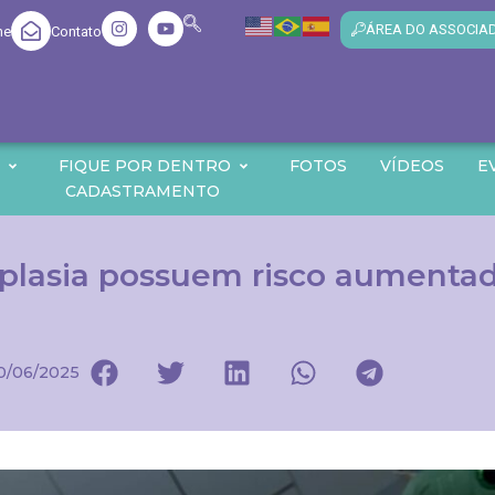
ÁREA DO ASSOCIA
me
Contato
O
FIQUE POR DENTRO
FOTOS
VÍDEOS
E
CADASTRAMENTO
plasia possuem risco aumentad
0/06/2025