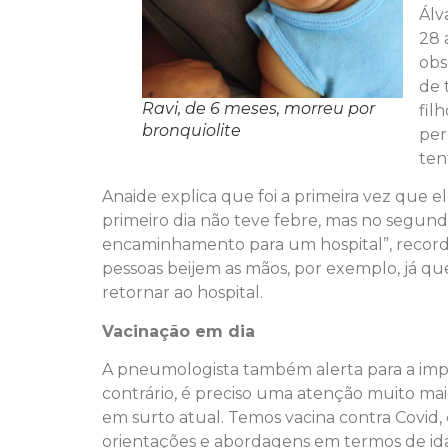
Álv
28 
obs
de 
Ravi, de 6 meses, morreu por
fil
bronquiolite
per
ten
Anaide explica que foi a primeira vez que 
primeiro dia não teve febre, mas no segundo
encaminhamento para um hospital”, recorda.
pessoas beijem as mãos, por exemplo, já q
retornar ao hospital.
Vacinação em dia
A pneumologista também alerta para a impo
contrário, é preciso uma atenção muito maio
em surto atual. Temos vacina contra Covid, co
orientações e abordagens em termos de ida