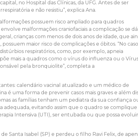
a capital, no Hospital das Clínicas, da UFG. Antes de ser
espiratória e não resistiu”, explica Ana.
malformações possuem risco ampliado para quadros
ue envolve malformações craniofaciais a complicação se d
 geral, crianças com menos de dois anos de idade, que ai
 possuem maior risco de complicações e óbitos. “No cas
distúrbios respiratórios, como, por exemplo, apneia
põe mais a quadros como o vírus do influenza ou o Víru
sponsável pela bronquiolite”, completa a
tantes: calendário vacinal atualizado e um médico de
cina é uma forma de prevenir casos mais graves e além dis
tomas as famílias tenham um pediatra da sua confiança o
a adequada, evitando assim que o quadro se complique 
rapia Intensiva (UTI), ser entubada ou que possa evolui
de Santa Isabel (SP) e perdeu o filho Ravi Felix, de apen