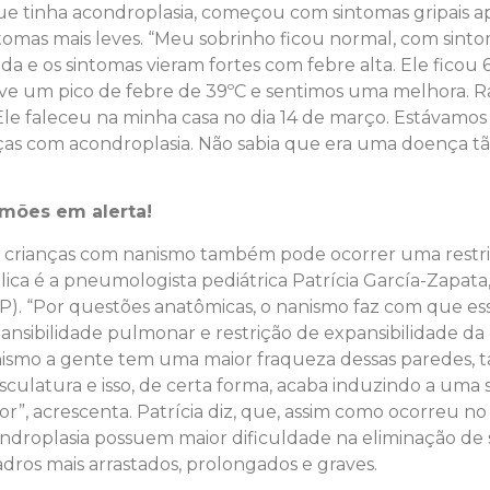
ue tinha acondroplasia, começou com sintomas gripais a
mas mais leves. “Meu sobrinho ficou normal, com sintom
a e os sintomas vieram fortes com febre alta. Ele ficou 6
ve um pico de febre de 39ºC e sentimos uma melhora. R
 faleceu na minha casa no dia 14 de março. Estávamos eu,
ças com acondroplasia. Não sabia que era uma doença tã
mões em alerta!
 crianças com nanismo também pode ocorrer uma restr
lica é a pneumologista pediátrica Patrícia García-Zapat
P). “Por questões anatômicas, o nanismo faz com que es
ansibilidade pulmonar e restrição de expansibilidade da 
ismo a gente tem uma maior fraqueza dessas paredes, ta
culatura e isso, de certa forma, acaba induzindo a uma 
or”, acrescenta. Patrícia diz, que, assim como ocorreu no
ndroplasia possuem maior dificuldade na eliminação de se
dros mais arrastados, prolongados e graves.