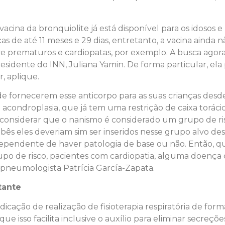
cina da bronquiolite já está disponível para os idosos
s de até 11 meses e 29 dias, entretanto, a vacina ainda n
e prematuros e cardiopatas, por exemplo. A busca ago
presidente do INN, Juliana Yamin. De forma particular, el
r, aplique.
de fornecerem esse anticorpo para as suas crianças desde 
 acondroplasia, que já tem uma restrição de caixa torác
e considerar que o nanismo é considerado um grupo de ri
ebês eles deveriam sim ser inseridos nesse grupo alvo de
ependente de haver patologia de base ou não. Então, q
po de risco, pacientes com cardiopatia, alguma doença 
pneumologista Patrícia García-Zapata.
rtante
cação de realização de fisioterapia respiratória de form
 isso facilita inclusive o auxílio para eliminar secreçõe