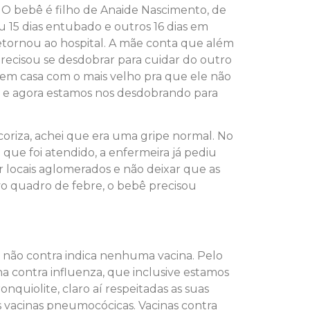
O bebê é filho de Anaide Nascimento, de
u 15 dias entubado e outros 16 dias em
etornou ao hospital. A mãe conta que além
recisou se desdobrar para cuidar do outro
ou em casa com o mais velho pra que ele não
o e agora estamos nos desdobrando para
coriza, achei que era uma gripe normal. No
 que foi atendido, a enfermeira já pediu
 locais aglomerados e não deixar que as
o quadro de febre, o bebê precisou
 não contra indica nenhuma vacina. Pelo
na contra influenza, que inclusive estamos
onquiolite, claro aí respeitadas as suas
 vacinas pneumocócicas. Vacinas contra