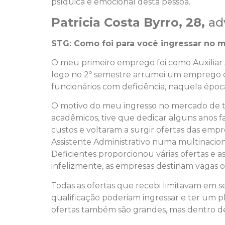
psíquica e emocional desta pessoa.
Patricia Costa Byrro, 28,
ad
STG: Como foi para você ingressar no 
O meu primeiro emprego foi como Auxiliar A
logo no 2º semestre arrumei um emprego de
funcionários com deficiência, naquela époc
O motivo do meu ingresso no mercado de tra
acadêmicos, tive que dedicar alguns anos f
custos e voltaram a surgir ofertas das e
Assistente Administrativo numa multinaciona
Deficientes proporcionou várias ofertas e 
infelizmente, as empresas destinam vagas 
Todas as ofertas que recebi limitavam em ser
qualificação poderiam ingressar e ter um p
ofertas também são grandes, mas dentro de