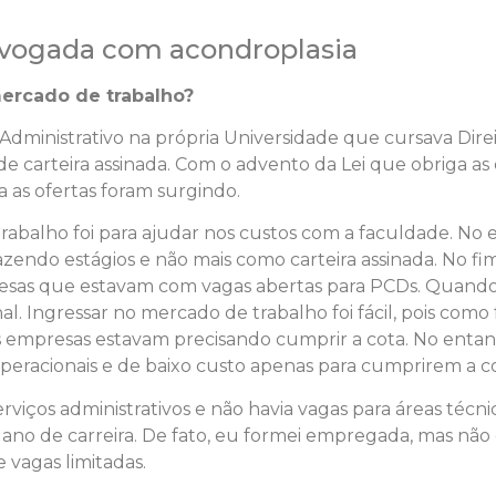
vogada com acondroplasia
mercado de trabalho?
dministrativo na própria Universidade que cursava Dire
 carteira assinada. Com o advento da Lei que obriga a
a as ofertas foram surgindo.
balho foi para ajudar nos custos com a faculdade. No e
azendo estágios e não mais como carteira assinada. No 
mpresas que estavam com vagas abertas para PCDs. Quan
l. Ingressar no mercado de trabalho foi fácil, pois como 
as empresas estavam precisando cumprir a cota. No entan
operacionais e de baixo custo apenas para cumprirem a c
viços administrativos e não havia vagas para áreas técnic
lano de carreira. De fato, eu formei empregada, mas não
 vagas limitadas.