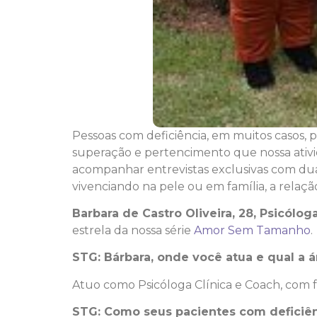
Pessoas com deficiência, em muitos casos, p
superação e pertencimento que nossa ativid
acompanhar entrevistas exclusivas com dua
vivenciando na pele ou em família, a relação 
Barbara de Castro Oliveira, 28,
Psicóloga
estrela da nossa série
Amor Sem Tamanho
.
STG: Bárbara, onde você atua e qual a á
Atuo como Psicóloga Clínica e Coach, com
STG: Como seus pacientes com deficiên