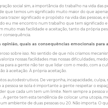
gração social sim, a importância do trabalho na vida das
de que temos um significado muito maior do que apenas a
ra trazer significado e propósito na vida das pessoas, 
uando eu me encontro num trabalho que tem significado 
om muito mais facilidade e aceitação, tanto da própria p
ser consequência.
 opinião, quais as consequências emocionais para 
roso sobre isso. No sentido de que nós criamos mecanis
loriza nossas facilidades mas nossas dificuldades, medo
 para a gente não ter que lidar com o medo, com a cul
 à aceitação. À própria aceitação.
ntos autodestrutivos. De vergonha, incapacidade, culp
pessoa se isola é importante a gente respeitar o espa
er que cada um tem um limite. Nem sempre a pessoa vai
 A gente tem esta tendência de colocar uma utopia, me
er um ambiente de duas pessoas ou 20. Não importa. O que