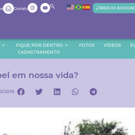
ÁREA DO ASSOCIA
me
Contato
O
FIQUE POR DENTRO
FOTOS
VÍDEOS
E
CADASTRAMENTO
pel em nossa vida?
3/2019