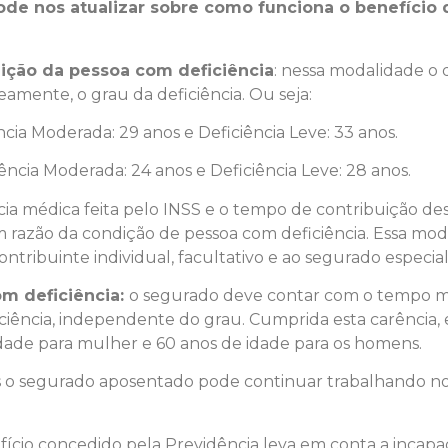
de nos atualizar sobre como funciona o benefício 
ição da pessoa com deficiência
: nessa modalidade o
eamente, o grau da deficiência. Ou seja:
ncia Moderada: 29 anos e Deficiência Leve: 33 anos.
iência Moderada: 24 anos e Deficiência Leve: 28 anos.
ia médica feita pelo INSS e o tempo de contribuição desc
m razão da condição de pessoa com deficiência. Essa mo
contribuinte individual, facultativo e ao segurado especi
om deficiência:
o segurado deve contar com o tempo mí
ência, independente do grau. Cumprida esta carência, e
idade para mulher e 60 anos de idade para os homens.
s o segurado aposentado pode continuar trabalhando no
fício concedido pela Previdência leva em conta a incap