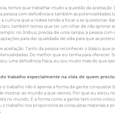
ia, temos que trabalhar muito a questão da aceitação. De
 pessoa com deficiência e também as potencialidades ta
 cultura que a rodeia tende a focar a se questionar da
, claro, também temos que ter um olhar de não ignorar a
emplo: no ônibus, precisa de uma rampa, a pessoa com 
daptações para dar qualidade de vida para que as potenc
 aceitação. Tanto da pessoa reconhecer o básico que pre
otencialidades. Do melhor que eu tenha para oferecer. S
ou uma deficiência física, eu sou muito mais do que isso
a do trabalho especialmente na vida de quem precisa
 o trabalho não é apenas a forma da gente conquistar be
de mostrar ao mundo a que viemos. Por que eu estou no
stá no mundo. É a forma como a gente tem como colocar 
o, o trabalho nos proporciona as conquistas materiais e 
.