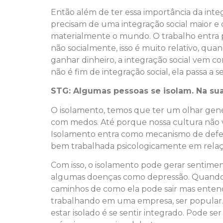
Então além de ter essa importância da inte
precisam de uma integração social maior e 
materialmente o mundo. O trabalho entra pa
não socialmente, isso é muito relativo, q
ganhar dinheiro, a integração social vem c
não é fim de integração social, ela passa a 
STG: Algumas pessoas se isolam. Na sua
O isolamento, temos que ter um olhar gene
com medos. Até porque nossa cultura não va
Isolamento entra como mecanismo de defesa
bem trabalhada psicologicamente em relação
Com isso, o isolamento pode gerar sentime
algumas doenças como depressão. Quando a 
caminhos de como ela pode sair mas entend
trabalhando em uma empresa, ser popular…
estar isolado é se sentir integrado. Pode s