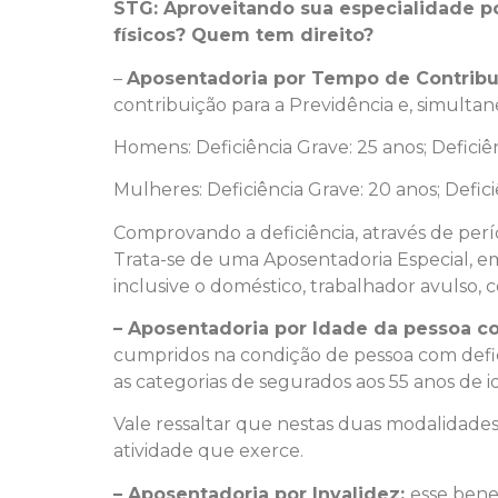
STG: Aproveitando sua especialidade po
físicos? Quem tem direito?
–
Aposentadoria por Tempo de Contribu
contribuição para a Previdência e, simultan
Homens: Deficiência Grave: 25 anos; Deficiê
Mulheres: Deficiência Grave: 20 anos; Defic
Comprovando a deficiência, através de períc
Trata-se de uma Aposentadoria Especial, e
inclusive o doméstico, trabalhador avulso, 
– Aposentadoria por Idade da pessoa c
cumpridos na condição de pessoa com defici
as categorias de segurados aos 55 anos de 
Vale ressaltar que nestas duas modalidade
atividade que exerce.
– Aposentadoria por Invalidez:
esse bene