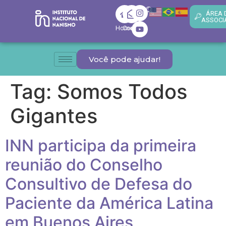
ÁREA 
ASSOCI
Home
Contato
Você pode ajudar!
Tag:
Somos Todos
Gigantes
INN participa da primeira
reunião do Conselho
Consultivo de Defesa do
Paciente da América Latina
em Buenos Aires