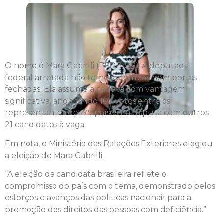
O nome é Mara Gabrilli (PSDB-SP). A deputada
federal arretada não teme polêmicas nem portas
fechadas. Ela assume a cadeira com vantagem
significativa, angariando 103 votos entre os
representantes de 175 países na disputa com outros
21 candidatos à vaga.
Em nota, o Ministério das Relações Exteriores elogiou
a eleição de Mara Gabrilli.
“A eleição da candidata brasileira reflete o
compromisso do país com o tema, demonstrado pelos
esforços e avanços das políticas nacionais para a
promoção dos direitos das pessoas com deficiência.”