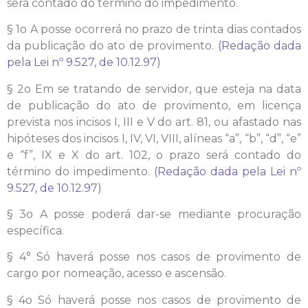
será contado do término do impedimento.
§ 1o A posse ocorrerá no prazo de trinta dias contados
da publicação do ato de provimento.
(Redação dada
pela Lei nº 9.527, de 10.12.97)
§ 2o Em se tratando de servidor, que esteja na data
de publicação do ato de provimento, em licença
prevista nos incisos I, III e V do art. 81, ou afastado nas
hipóteses dos incisos I, IV, VI, VIII, alíneas “a”, “b”, “d”, “e”
e “f”, IX e X do art. 102, o prazo será contado do
término do impedimento.
(Redação dada pela Lei nº
9.527, de 10.12.97)
§ 3o A posse poderá dar-se mediante procuração
específica.
§ 4° Só haverá posse nos casos de provimento de
cargo por nomeação, acesso e ascensão.
§ 4o Só haverá posse nos casos de provimento de