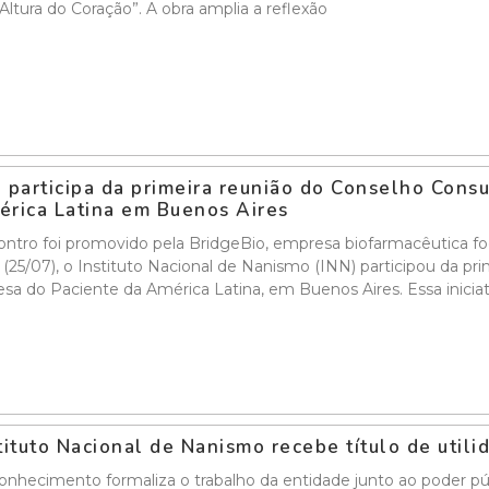
Altura do Coração”. A obra amplia a reflexão
 participa da primeira reunião do Conselho Cons
rica Latina em Buenos Aires
ntro foi promovido pela BridgeBio, empresa biofarmacêutica f
a (25/07), o Instituto Nacional de Nanismo (INN) participou da p
sa do Paciente da América Latina, em Buenos Aires. Essa inicia
tituto Nacional de Nanismo recebe título de util
nhecimento formaliza o trabalho da entidade junto ao poder públ