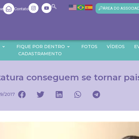
ÁREA DO ASSOCIA
me
Contato
O
FIQUE POR DENTRO
FOTOS
VÍDEOS
E
CADASTRAMENTO
atura conseguem se tornar pai
9/2017