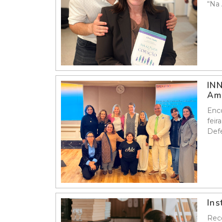
“Na 
INN
Amé
Enco
feir
Defe
Ins
Reco