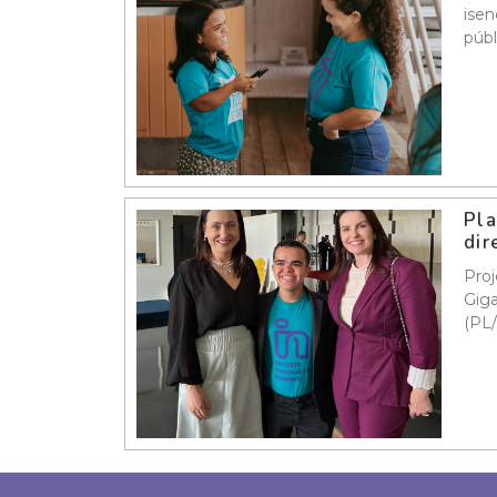
isen
públ
Pla
dir
Proj
Giga
(PL/