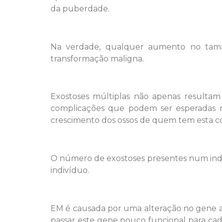
da puberdade.
Na verdade, qualquer aumento no taman
transformação maligna.
Exostoses múltiplas não apenas resultam
complicações que podem ser esperadas nã
crescimento dos ossos de quem tem esta c
O número de exostoses presentes num indi
indivíduo.
EM é causada por uma alteração no gene a
passar este gene pouco funcional para ca