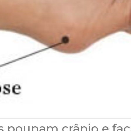
s poupam crânio e fac