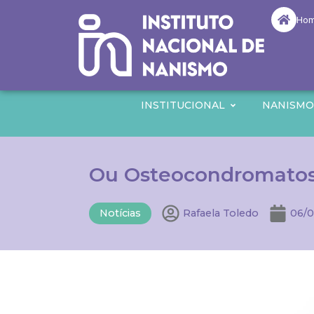
Ho
INSTITUCIONAL
NANISM
Ou Osteocondromatose
Notícias
Rafaela Toledo
06/0