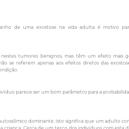
ho de uma exostose na vida adulta é motivo para 
 nestes tumores benignos, mas têm um efeito mais g
o se referem apenas aos efeitos diretos das exostos
ondição.
víduo parece ser um bom parâmetro para a probabilidad
utossômico dominante. Isto significa que um adulto co
da criança. Cerca de um terço dos indivíduos com esta 