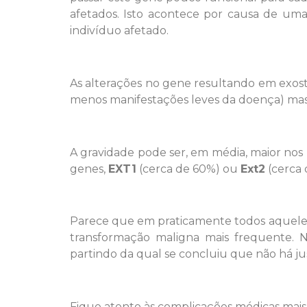
afetados. Isto acontece por causa de u
indivíduo afetado.
As alterações no gene resultando em exost
menos manifestações leves da doença) mas
A gravidade pode ser, em média, maior no
genes,
EXT1
(cerca de 60%) ou
Ext2
(cerca 
Parece que em praticamente todos aqueles
transformação maligna mais frequente. 
partindo da qual se concluiu que não há ju
Fique atento às complicações médicas mais