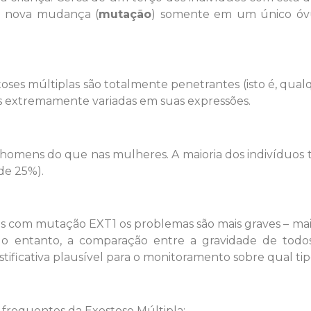
ma nova mudança (
mutação
) somente em um único óv
oses múltiplas são totalmente penetrantes (isto é, qu
 extremamente variadas em suas expressões.
s homens do que nas mulheres. A maioria dos indivíduo
de 25%).
 com mutação EXT1 os problemas são mais graves – mais 
No entanto, a comparação entre a gravidade de tod
stificativa plausível para o monitoramento sobre qual t
 frequentes da Exostose Múltipla: