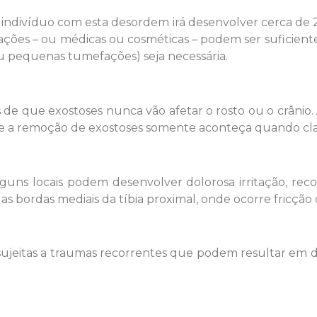
ndivíduo com esta desordem irá desenvolver cerca de 20 
cações – ou médicas ou cosméticas – podem ser suficient
ou pequenas tumefações) seja necessária.
 de que exostoses nunca vão afetar o rosto ou o crânio
e a remoção de exostoses somente aconteça quando cla
guns locais podem desenvolver dolorosa irritação, re
das bordas mediais da tíbia proximal, onde ocorre fricção
sujeitas a traumas recorrentes que podem resultar em 