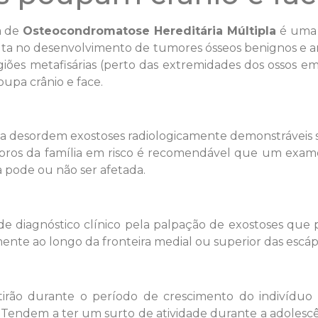
 de
Osteocondromatose Hereditária Múltipla
é uma 
ulta no desenvolvimento de tumores ósseos benignos e
giões metafisárias (perto das extremidades dos ossos e
upa crânio e face.
ara a desordem exostoses radiologicamente demonstrávei
bros da família em risco é recomendável que um exame
a pode ou não ser afetada.
 de diagnóstico clínico pela palpação de exostoses q
e ao longo da fronteira medial ou superior das escápul
tirão durante o período de crescimento do indivíduo
a. Tendem a ter um surto de atividade durante a adoles