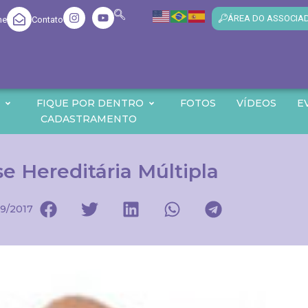
ÁREA DO ASSOCIA
me
Contato
O
FIQUE POR DENTRO
FOTOS
VÍDEOS
E
CADASTRAMENTO
 Hereditária Múltipla
9/2017