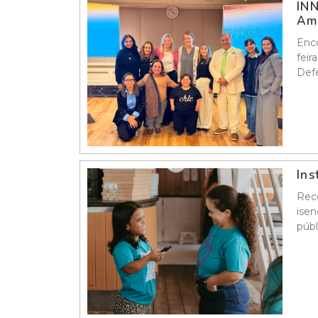
INN
Amé
Enco
feir
Defe
Ins
Reco
isen
públ