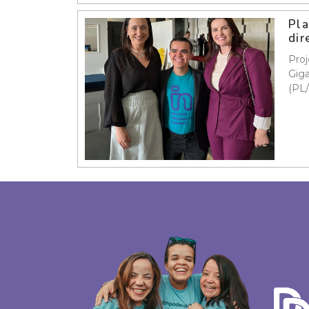
Pla
dir
Proj
Giga
(PL/