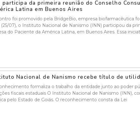
 participa da primeira reunião do Conselho Cons
rica Latina em Buenos Aires
ntro foi promovido pela BridgeBio, empresa biofarmacêutica f
a (25/07), o Instituto Nacional de Nanismo (INN) participou da p
sa do Paciente da América Latina, em Buenos Aires. Essa inicia
tituto Nacional de Nanismo recebe título de util
nhecimento formaliza o trabalho da entidade junto ao poder públ
ções fiscais estaduais O Instituto Nacional de Nanismo (INN), co
ica pelo Estado de Goiás. O reconhecimento consta da Lei