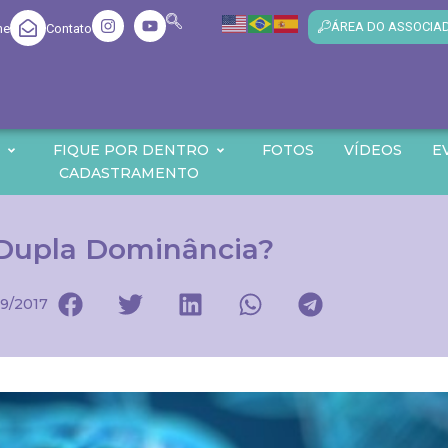
ÁREA DO ASSOCIA
me
Contato
O
FIQUE POR DENTRO
FOTOS
VÍDEOS
E
CADASTRAMENTO
 Dupla Dominância?
9/2017