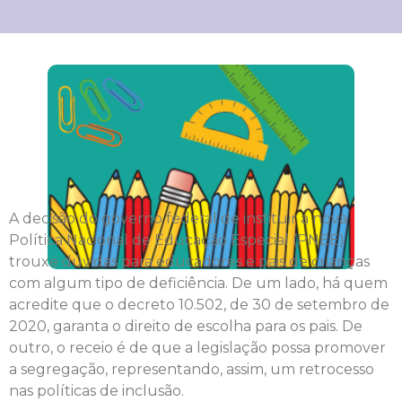
A decisão do governo federal de instituir a nova
Política Nacional de Educação Especial (PNEE)
trouxe dúvidas para educadores e pais de crianças
com algum tipo de deficiência. De um lado, há quem
acredite que o decreto 10.502, de 30 de setembro de
2020, garanta o direito de escolha para os pais. De
outro, o receio é de que a legislação possa promover
a segregação, representando, assim, um retrocesso
nas políticas de inclusão.