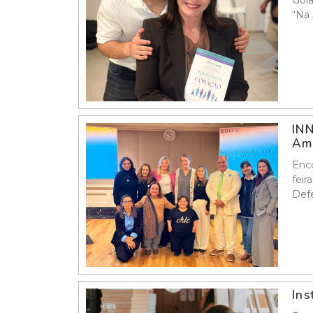
Goiâ
“Na 
INN
Amé
Enco
feir
Defe
Ins