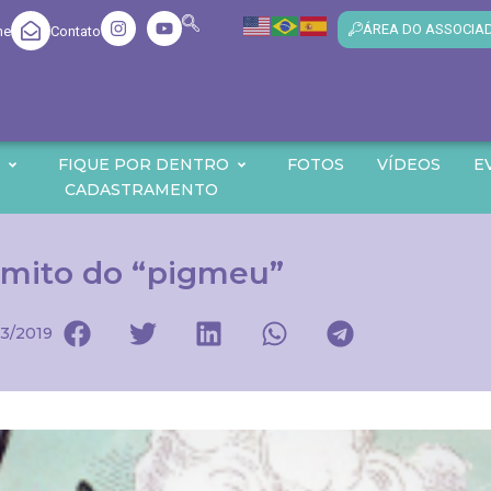
ÁREA DO ASSOCIA
me
Contato
O
FIQUE POR DENTRO
FOTOS
VÍDEOS
E
CADASTRAMENTO
 mito do “pigmeu”
3/2019