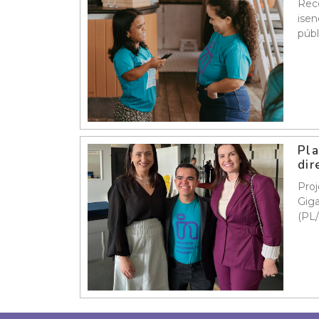
Reco
isen
públ
Pla
dir
Proj
Giga
(PL/