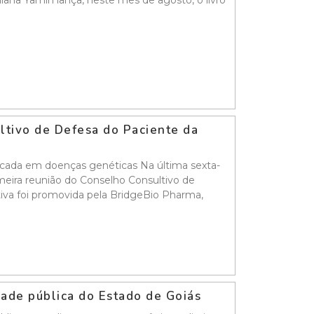
liana Yamin lança, neste mês de agosto, o livro
ultivo de Defesa do Paciente da
ocada em doenças genéticas Na última sexta-
rimeira reunião do Conselho Consultivo de
tiva foi promovida pela BridgeBio Pharma,
idade pública do Estado de Goiás