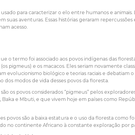
usado para caracterizar o elo entre humanos e animais. 
uas aventuras. Essas histórias geraram repercussões em 
nham acesso.
 o termo foi associado aos povos indígenas das florestas 
(os pigmeus) e os macacos. Eles seriam novamente class
evolucionismo biológico e teorias raciais e debatiam o
ão dos modos de vida desses povos da floresta.
o os povos considerados “pigmeus” pelos exploradores
ka, Baka e Mbuti, e que vivem hoje em países como Repúb
es povos são a baixa estatura e o uso da floresta como f
indo no continente Africano à constante exploração por p