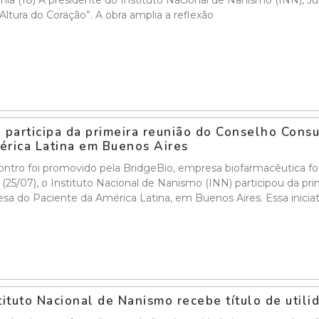
nia (18) A presidente do Instituto Nacional de Nanismo (INN), Ju
Altura do Coração”. A obra amplia a reflexão
 participa da primeira reunião do Conselho Cons
rica Latina em Buenos Aires
ntro foi promovido pela BridgeBio, empresa biofarmacêutica f
a (25/07), o Instituto Nacional de Nanismo (INN) participou da p
sa do Paciente da América Latina, em Buenos Aires. Essa inicia
tituto Nacional de Nanismo recebe título de util