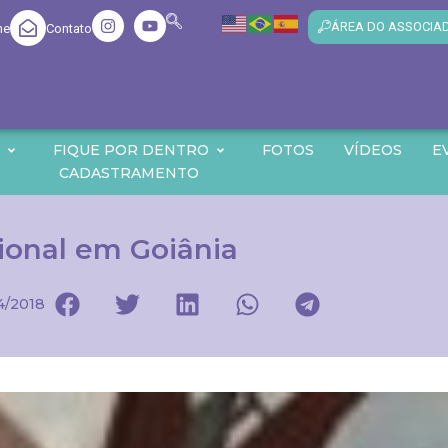
ÁREA DO ASSOCIA
me
Contato
O
FIQUE POR DENTRO
FOTOS
VÍDEOS
E
CADASTRAMENTO
ional em Goiânia
4/2018