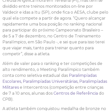
Creusa Angélica mora em Teresina (PI), mas tem se
dividido entre treinos monitorados on-line por
Valdecir e idas a Itu (SP), onde fica o AESA, clube pelo
qual ela compete a partir de agora. “Quero alcançar
rapidamente uma boa posição no ranking nacional
para participar do próximo Campeonato Brasileiro –
de 5 a 7 de dezembro, no Centro de Treinamento
Paralímpico, em São Paulo -, e sei que para isso terei
que viajar mais, tanto para treinar quanto para
competir”, disse a atleta.
Além de valer para o ranking e ter competições de
alto rendimento, o Meeting Paralímpico também
conta como seletiva estadual das
Paralimpíadas
Escolares
,
Paralimpíadas Universitárias
,
Paralimpíadas
Militares
e Intercentros (competição entre crianças
de 7 a 10 anos, alunas dos
Centros de Referência
do
CPB).
A atleta também conquistou medalha de bronze no