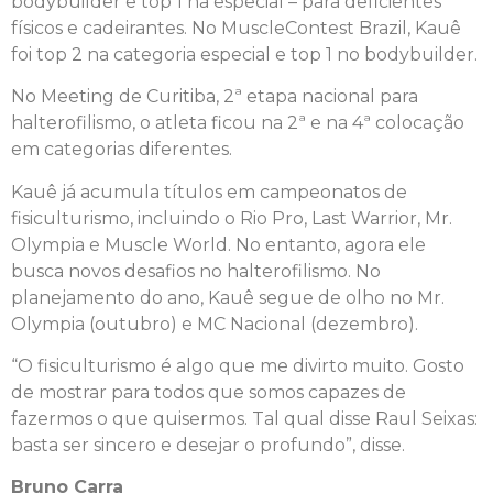
bodybuilder e top 1 na especial – para deficientes
físicos e cadeirantes. No MuscleContest Brazil, Kauê
foi top 2 na categoria especial e top 1 no bodybuilder.
No Meeting de Curitiba, 2ª etapa nacional para
halterofilismo, o atleta ficou na 2ª e na 4ª colocação
em categorias diferentes.
Kauê já acumula títulos em campeonatos de
fisiculturismo, incluindo o Rio Pro, Last Warrior, Mr.
Olympia e Muscle World. No entanto, agora ele
busca novos desafios no halterofilismo. No
planejamento do ano, Kauê segue de olho no Mr.
Olympia (outubro) e MC Nacional (dezembro).
“O fisiculturismo é algo que me divirto muito. Gosto
de mostrar para todos que somos capazes de
fazermos o que quisermos. Tal qual disse Raul Seixas:
basta ser sincero e desejar o profundo”, disse.
Bruno Carra