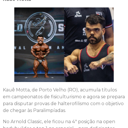
Kauê Motta, de Porto Velho (RO), acumula títulos
em campeonatos de fisiculturismo e agora se prepara
para disputar provas de halterofilismo com o objetivo
de chegar às Paralimpíadas.
No Arnold Classic, ele ficou na 4ª posição na open