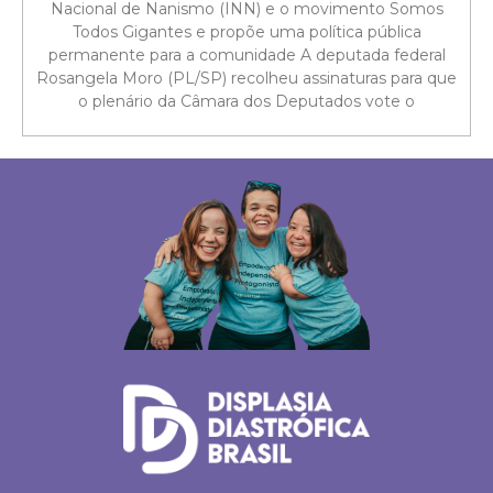
Nacional de Nanismo (INN) e o movimento Somos
Todos Gigantes e propõe uma política pública
permanente para a comunidade A deputada federal
Rosangela Moro (PL/SP) recolheu assinaturas para que
o plenário da Câmara dos Deputados vote o