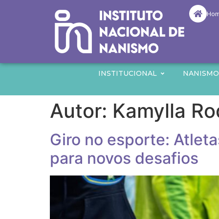
Ho
INSTITUCIONAL
NANISM
Autor:
Kamylla Ro
Giro no esporte: Atle
para novos desafios