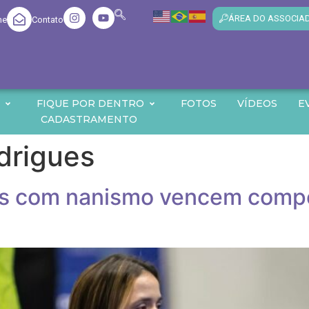
ÁREA DO ASSOCIA
me
Contato
O
FIQUE POR DENTRO
FOTOS
VÍDEOS
E
CADASTRAMENTO
drigues
tas com nanismo vencem comp