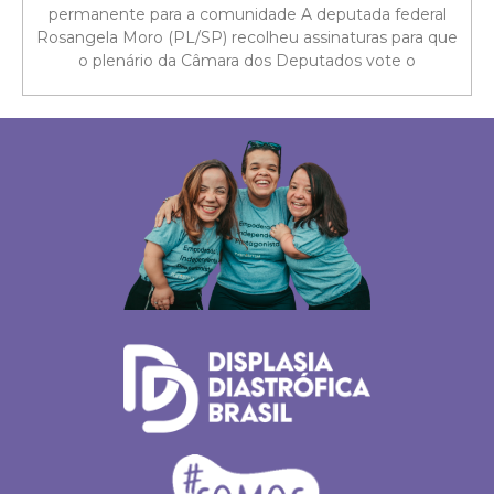
permanente para a comunidade A deputada federal
Rosangela Moro (PL/SP) recolheu assinaturas para que
o plenário da Câmara dos Deputados vote o