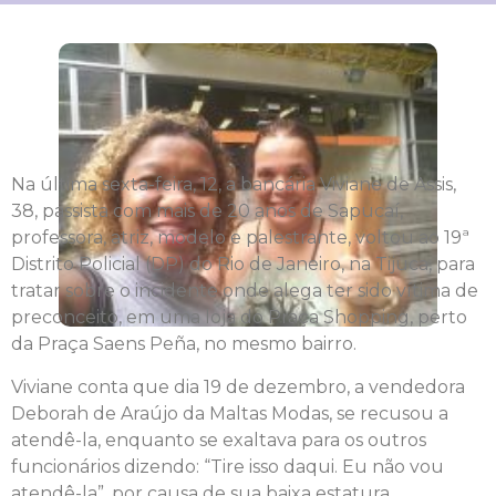
Na última sexta-feira, 12, a bancária Viviane de Assis,
38, passista com mais de 20 anos de Sapucaí,
professora, atriz, modelo e palestrante, voltou ao 19ª
Distrito Policial (DP) do Rio de Janeiro, na Tijuca, para
tratar sobre o incidente onde alega ter sido vítima de
preconceito, em uma loja do Praça Shopping, perto
da Praça Saens Peña, no mesmo bairro.
Viviane conta que dia 19 de dezembro, a vendedora
Deborah de Araújo da Maltas Modas, se recusou a
atendê-la, enquanto se exaltava para os outros
funcionários dizendo: “Tire isso daqui. Eu não vou
atendê-la”, por causa de sua baixa estatura.