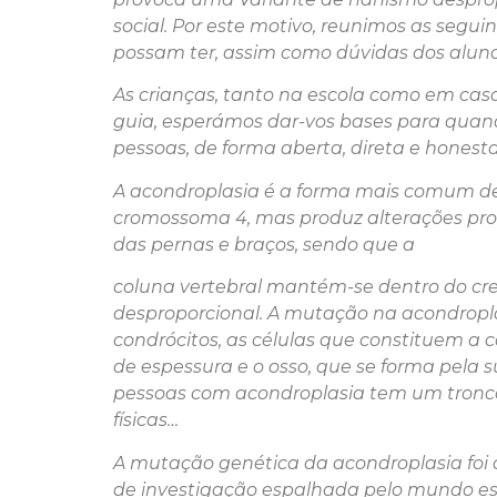
social. Por este motivo, reunimos as seg
possam ter, assim como dúvidas dos aluno
As crianças, tanto na escola como em cas
guia, esperámos dar-vos bases para quand
pessoas, de forma aberta, direta e honesta
A acondroplasia é a forma mais comum de 
cromossoma 4, mas produz alterações pro
das pernas e braços, sendo que a
coluna vertebral mantém-se dentro do cr
desproporcional. A mutação na acondroplas
condrócitos, as células que constituem a 
de espessura e o osso, que se forma pela 
pessoas com acondroplasia tem um tronco 
físicas…
A mutação genética da acondroplasia foi 
de investigação espalhada pelo mundo est