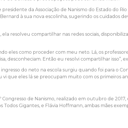
e presidente da Associação de Nanismo do Estado do Rio 
 Bernard à sua nova escolinha, sugerindo os cuidados d
a resolveu compartilhar nas redes sociais, disponibiliz
ando eles como proceder com meu neto. Lá, os professor
a, desconheciam. Então eu resolvi compartilhar isso”, e
 o ingresso do neto na escola surgiu quando foi para o 
vi que eles lá se preocupam muito com os primeiros anos
2º Congresso de Nanismo, realizado em outubro de 2017
s Todos Gigantes, e Flávia Hoffmann, ambas mães exempl