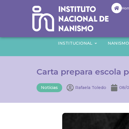
Ho
INSTITUCIONAL
NANISM
Carta prepara escola 
Notícias
Rafaela Toledo
08/0