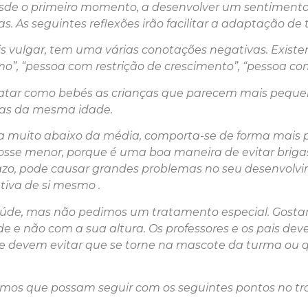
desde o primeiro momento, a desenvolver um sentimento
s. As seguintes reflexões irão facilitar a adaptação de 
s vulgar, tem uma várias conotações negativas. Exis
mo”, “pessoa com restrição de crescimento”, “pessoa co
tratar como bebés as crianças que parecem mais peque
ças da mesma idade.
ra muito abaixo da média, comporta-se de forma mais 
sse menor, porque é uma boa maneira de evitar brigas
o, pode causar grandes problemas no seu desenvolvime
iva de si mesmo .
aúde, mas não pedimos um tratamento especial. Gostarí
e e não com a sua altura. Os professores e os pais deve
is e devem evitar que se torne na mascote da turma ou
os que possam seguir com os seguintes pontos no tra