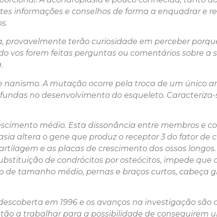
uintes informações e conselhos de forma a enquadrar e 
s.
a, provavelmente terão curiosidade em perceber porque
o vos forem feitas perguntas ou comentários sobre a s
.
nanismo. A mutação ocorre pela troca de um único ami
fundas no desenvolvimento do esqueleto. Caracteriza-
escimento médio. Esta dissonância entre membros e co
ia altera o gene que produz o receptor 3 do fator de c
cartilagem e as placas de crescimento dos ossos longos
substituição de condrócitos por osteócitos, impede que
de tamanho médio, pernas e braços curtos, cabeça gra
descoberta em 1996 e os avanços na investigação são 
ão a trabalhar para a possibilidade de conseguirem um