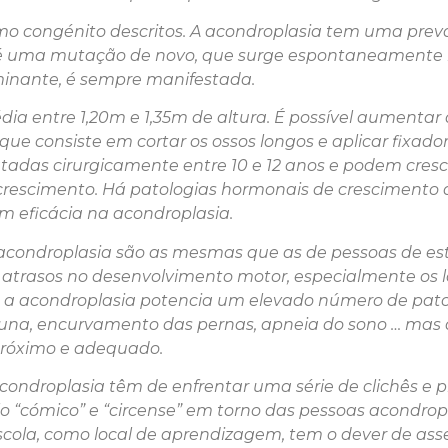
smo congénito descritos. A acondroplasia tem uma pre
 é uma mutação de novo, que surge espontaneamente 
inante, é sempre manifestada.
a entre 1,20m e 1,35m de altura. É possível aumentar a
ue consiste em cortar os ossos longos e aplicar fixado
ratadas cirurgicamente entre 10 e 12 anos e podem cres
 crescimento. Há patologias hormonais de cresciment
m eficácia na acondroplasia.
 acondroplasia são as mesmas que as de pessoas de es
 atrasos no desenvolvimento motor, especialmente os 
 a acondroplasia potencia um elevado número de patolo
oluna, encurvamento das pernas, apneia do sono … mas
róximo e adequado.
condroplasia têm de enfrentar uma série de clichês e pr
lo “cómico” e “circense” em torno das pessoas acondropl
scola, como local de aprendizagem, tem o dever de ass