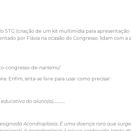
o STG (criação de um kit multimídia para apresentação 
sentado por Flávia na ocasião do Congresso; lidam com a 
-2o-congresso-de-nanismo/
pire. Enfim, sinta-se livre para usar como precisar:
o educativo do aluno(a)………
…
designada Acondroplasia. É uma doença rara que surg
rcional. A acondroplasia é pouco conhecida, tanto do 