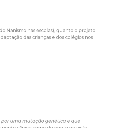
do Nanismo nas escolas), quanto o projeto
adaptação das crianças e dos colégios nos
e por uma mutação genética e que
ponto clínico como do ponto de vista