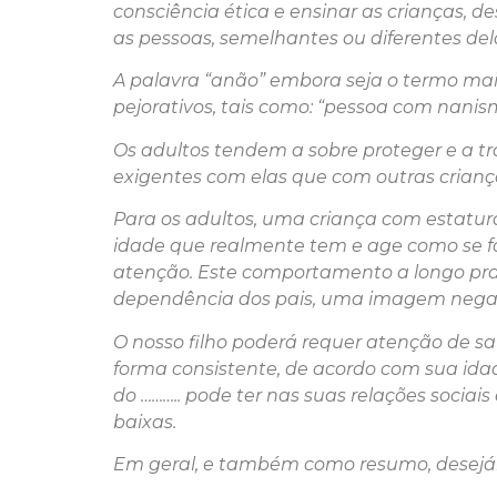
consciência ética e ensinar as crianças, 
as pessoas, semelhantes ou diferentes dela
A palavra “anão” embora seja o termo mai
pejorativos, tais como: “pessoa com nanis
Os adultos tendem a sobre proteger e a 
exigentes com elas que com outras crian
Para os adultos, uma criança com estatu
idade que realmente tem e age como se fo
atenção. Este comportamento a longo praz
dependência dos pais, uma imagem negat
O nosso filho poderá requer atenção de s
forma consistente, de acordo com sua idad
do ……….. pode ter nas suas relações socia
baixas.
Em geral, e também como resumo, desejám