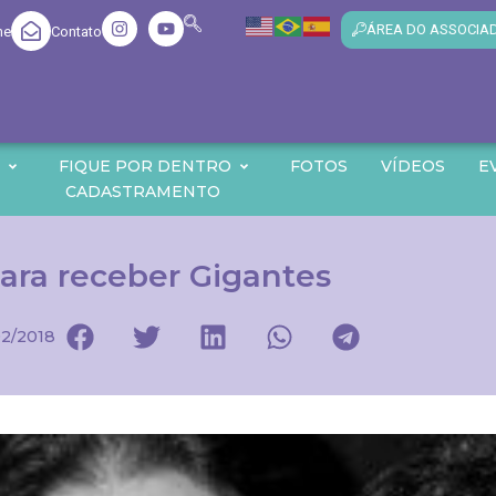
ÁREA DO ASSOCIA
me
Contato
O
FIQUE POR DENTRO
FOTOS
VÍDEOS
E
CADASTRAMENTO
para receber Gigantes
2/2018