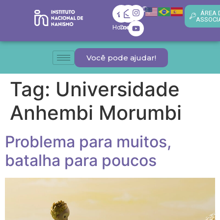
ÁREA 
ASSOCI
Home
Contato
Você pode ajudar!
Tag:
Universidade
Anhembi Morumbi
Problema para muitos,
batalha para poucos