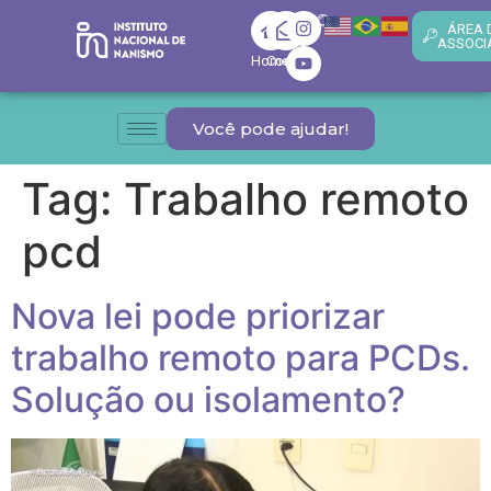
ÁREA 
ASSOCI
Home
Contato
Você pode ajudar!
Tag:
Trabalho remoto
pcd
Nova lei pode priorizar
trabalho remoto para PCDs.
Solução ou isolamento?