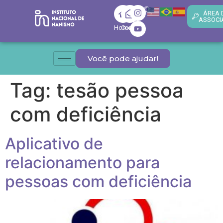
ÁREA 
ASSOCI
Home
Contato
Você pode ajudar!
Tag:
tesão pessoa
com deficiência
Aplicativo de
relacionamento para
pessoas com deficiência