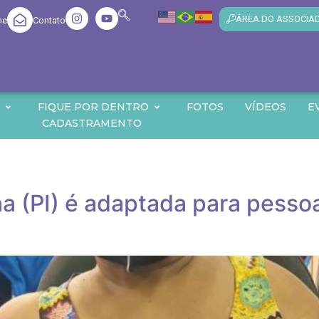
ÁREA DO ASSOCIA
me
Contato
O
FIQUE POR DENTRO
FOTOS
VÍDEOS
E
CADASTRAMENTO
na (PI) é adaptada para pess