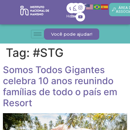
ÁREA 
ASSOCI
Home
Contato
Você pode ajudar!
Tag:
#STG
Somos Todos Gigantes
celebra 10 anos reunindo
famílias de todo o país em
Resort