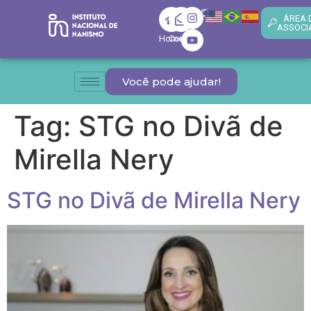
ÁREA 
ASSOCI
Home
Contato
Você pode ajudar!
Tag:
STG no Divã de
Mirella Nery
STG no Divã de Mirella Nery