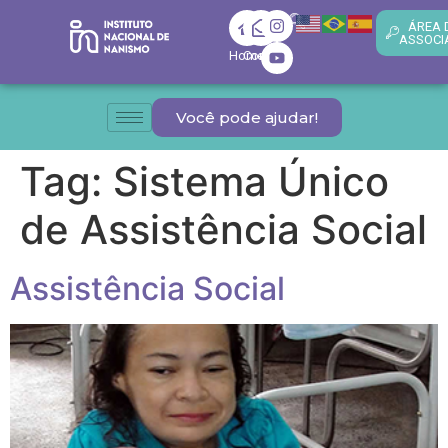
ÁREA 
ASSOCI
Home
Contato
Você pode ajudar!
Tag:
Sistema Único
de Assistência Social
Assistência Social