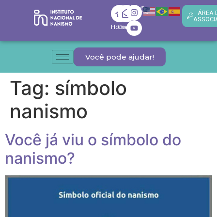
ÁREA 
ASSOCI
Home
Contato
Você pode ajudar!
Tag:
símbolo
nanismo
Você já viu o símbolo do
nanismo?