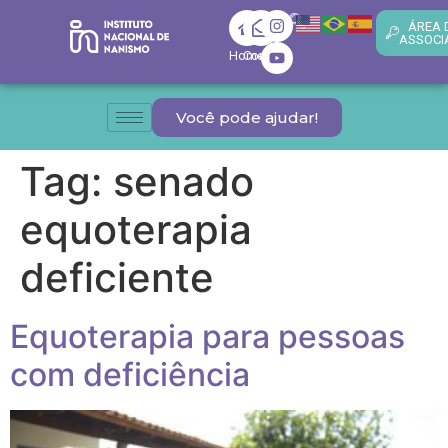
ÁREA 
ASSOCI
Home
Contato
Você pode ajudar!
Tag:
senado
equoterapia
deficiente
Equoterapia para pessoas
com deficiência