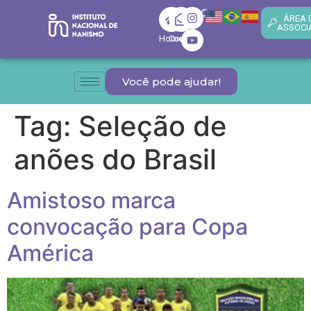
ÁREA 
ASSOCI
Home
Contato
Você pode ajudar!
Tag:
Seleção de
anões do Brasil
Amistoso marca
convocação para Copa
América