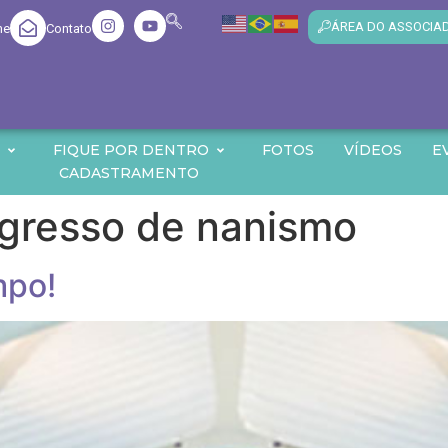
ÁREA DO ASSOCIA
me
Contato
O
FIQUE POR DENTRO
FOTOS
VÍDEOS
E
CADASTRAMENTO
gresso de nanismo
mpo!