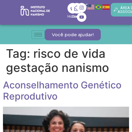
ÁREA 
ASSOCI
Home
Contato
Você pode ajudar!
Tag:
risco de vida
gestação nanismo
Aconselhamento Genético
Reprodutivo