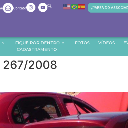
ÁREA DO ASSOCIA
me
Contato
O
FIQUE POR DENTRO
FOTOS
VÍDEOS
E
CADASTRAMENTO
º 267/2008