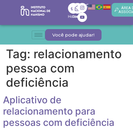
ÁREA 
ASSOCI
Home
Contato
Você pode ajudar!
Tag:
relacionamento
pessoa com
deficiência
Aplicativo de
relacionamento para
pessoas com deficiência