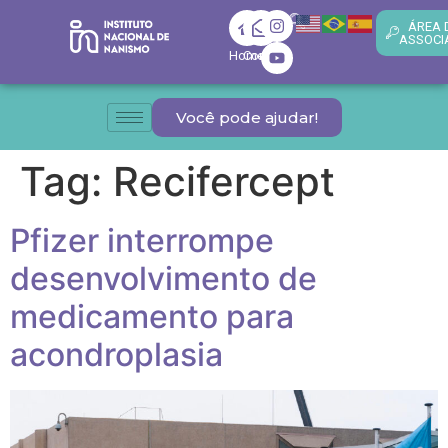
ÁREA 
ASSOCI
Home
Contato
Você pode ajudar!
Tag:
Recifercept
Pfizer interrompe
desenvolvimento de
medicamento para
acondroplasia