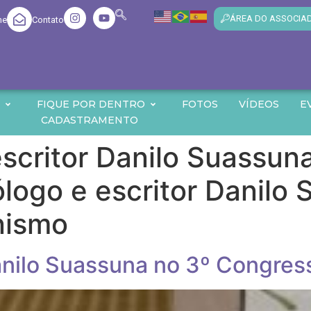
ÁREA DO ASSOCIA
me
Contato
O
FIQUE POR DENTRO
FOTOS
VÍDEOS
E
CADASTRAMENTO
escritor Danilo Suassun
logo e escritor Danilo
nismo
Danilo Suassuna no 3º Congre