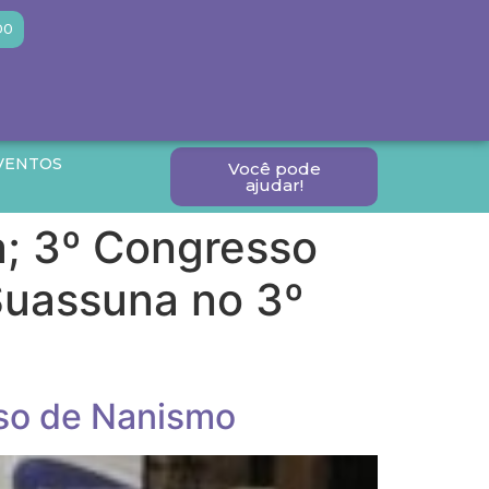
DO
VENTOS
Você pode
ajudar!
a; 3º Congresso
 Suassuna no 3º
sso de Nanismo