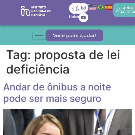
ÁREA 
ASSOCI
Home
Contato
Você pode ajudar!
Tag:
proposta de lei
deficiência
Andar de ônibus a noite
pode ser mais seguro