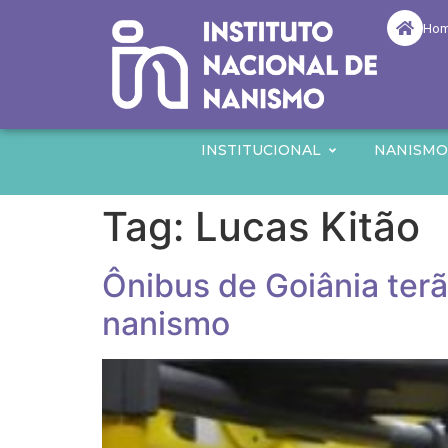
Ho
INSTITUCIONAL
NANISM
Tag:
Lucas Kitão
Ônibus de Goiânia ter
nanismo