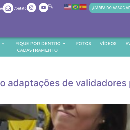
ÁREA DO ASSOCIA
me
Contato
O
FIQUE POR DENTRO
FOTOS
VÍDEOS
E
CADASTRAMENTO
ão adaptações de validadores