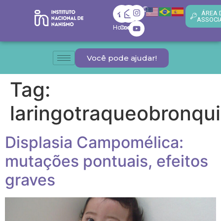
ÁREA 
ASSOCI
Home
Contato
Você pode ajudar!
Tag:
laringotraqueobronqui
Displasia Campomélica:
mutações pontuais, efeitos
graves