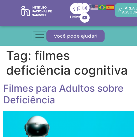
ÁREA 
ASSOCI
Home
Contato
Você pode ajudar!
Tag:
filmes
deficiência cognitiva
Filmes para Adultos sobre
Deficiência