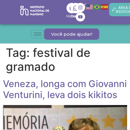
ÁREA 
ASSOCI
Home
Contato
Você pode ajudar!
Tag:
festival de
gramado
Veneza, longa com Giovanni
Venturini, leva dois kikitos