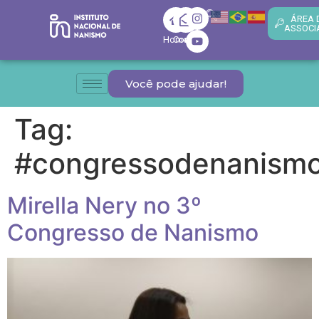
ÁREA 
ASSOCI
Home
Contato
Você pode ajudar!
Tag:
#congressodenanism
Mirella Nery no 3º
Congresso de Nanismo