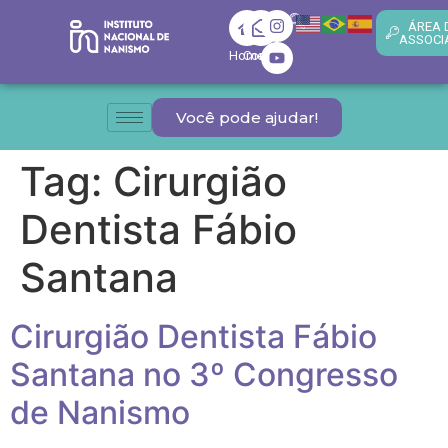
ÁREA 
ASSOCI
Home
Contato
Você pode ajudar!
Tag:
Cirurgião
Dentista Fábio
Santana
Cirurgião Dentista Fábio
Santana no 3º Congresso
de Nanismo