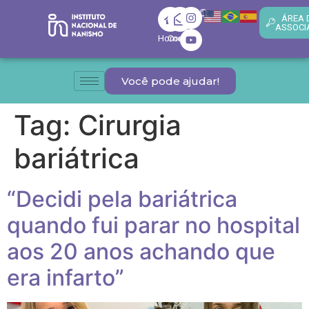
ÁREA 
ASSOCI
Home
Contato
Você pode ajudar!
Tag:
Cirurgia
bariátrica
“Decidi pela bariátrica
quando fui parar no hospital
aos 20 anos achando que
era infarto”