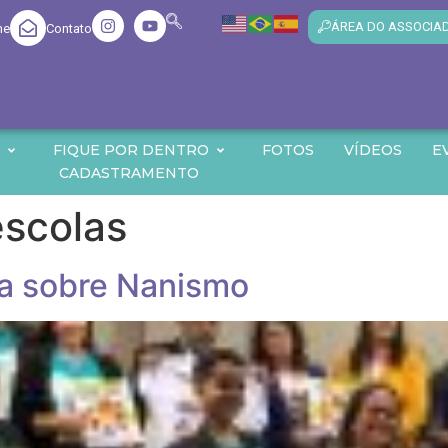
ÁREA DO ASSOCIA
me
Contato
O
FIQUE POR DENTRO
FOTOS
VÍDEOS
E
CADASTRAMENTO
escolas
ha sobre Nanismo